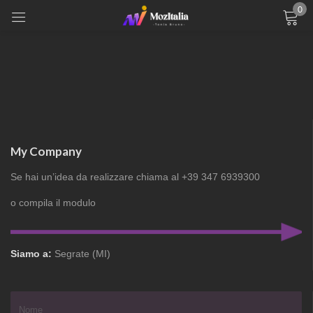
0
Sign in
Remember me
Lost password?
My Company
LOG IN
Se hai un’idea da realizzare chiama al +39 347 6939300
o compila il modulo
CREATE AN ACCOUNT
Siamo a:
Segrate (MI)