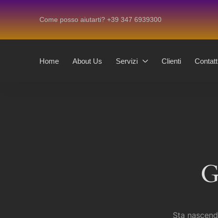
Come posso aiutarti? +39 347 6939300
Home
About Us
Servizi
Clienti
Contatt
G
Sta nascendo