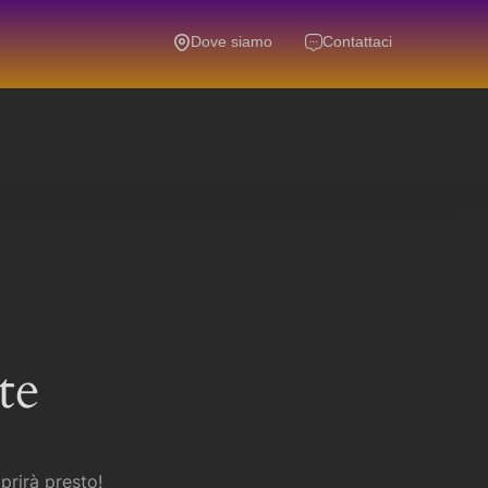
Dove siamo
Contattaci
te
prirà presto!