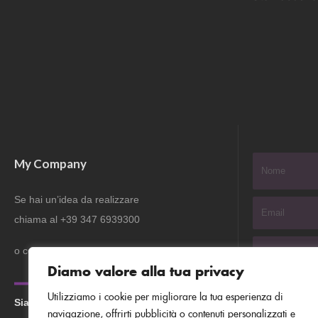
My Company
Se hai un’idea da realizzare
chiama al +39 347 6939300
o compila il modulo
Diamo valore alla tua privacy
Utilizziamo i cookie per migliorare la tua esperienza di
Siamo a:
Segrate (MI)
navigazione, offrirti pubblicità o contenuti personalizzati e